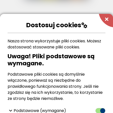
Poprzedni slajd
Następny slajd
add
Dostosuj cookies
manufacturing
WRÓĆ
Nasza strona wykorzystuje pliki cookies. Możesz
dostosować stosowane pliki cookies.
Uwaga! Pliki podstawowe są
wymagane.
Podstawowe pliki cookies są domyślnie
włączone, ponieważ są niezbędne do
Kontakt do redakcji
prawidłowego funkcjonowania strony. Jeśli nie
zgodzisz się na ich wykorzystanie, to korzystanie
ze strony będzie niemożliwe.
Urząd Miejski w Ornecie
ul. Plac Wolności 26
keyboard_arrow_down
Podstawowe (wymagane)
Przełącz
11-130 Orneta