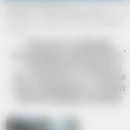
Strona główna
Multimedia
Multimedia - "Warmia w dialogu. Europejskie
dziedzictwo." - Zwiedzanie Klasztoru Św. Katarzyny
w Ornecie przez delegacje z miasta partnerskiego
Herzlake
"Warmia w dialogu.
Europejskie dziedzictwo."
- Zwiedzanie Klasztoru
Św. Katarzyny w Ornecie
przez delegacje z miasta
partnerskiego Herzlake