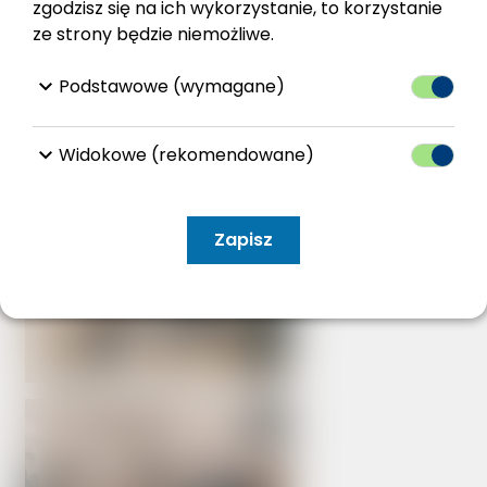
zgodzisz się na ich wykorzystanie, to korzystanie
ze strony będzie niemożliwe.
keyboard_arrow_down
Podstawowe (wymagane)
Przełącz
keyboard_arrow_down
Widokowe (rekomendowane)
Przełącz
Zapisz