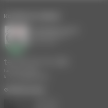
Kontakt do redakcji
Urząd Miejski w Ornecie
ul. Plac Wolności 26
11-130 Orneta
tel. 55 22-10-200
fax: 55 24-22-900
E-mail:
umig@orneta.pl
Godziny pracy
Poniedziałek
7:30 - 15:30