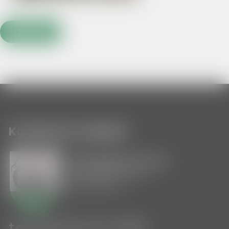
WRÓĆ
Kontakt do redakcji
Urząd Miejski w Ornecie
ul. Plac Wolności 26
11-130 Orneta
tel. 55 22-10-200