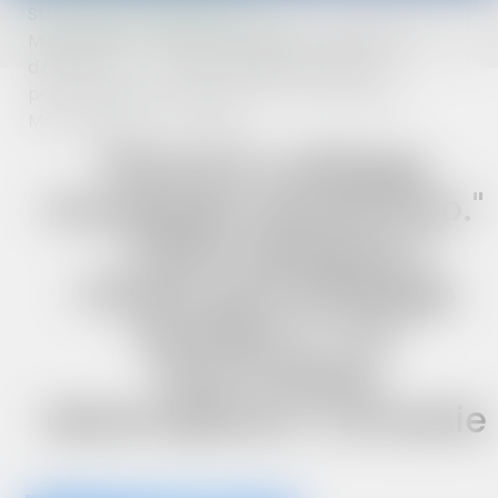
Strona główna
Multimedia
Multimedia - "Warmia w dialogu. Europejskie
dziedzictwo." - Udział delegacji z miasta
partnerskiego Herzlake w "XVI Warmińskiej
Motomajówce" w Krośnie
"Warmia w dialogu.
Europejskie dziedzictwo."
- Udział delegacji z
miasta partnerskiego
Herzlake w "XVI
Warmińskiej
Motomajówce" w Krośnie