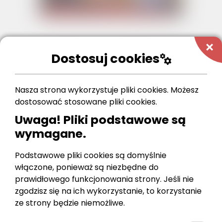
Poprzedni slajd
Następny slajd
add
Dostosuj cookies
manufacturing
WRÓĆ
Nasza strona wykorzystuje pliki cookies. Możesz
dostosować stosowane pliki cookies.
Uwaga! Pliki podstawowe są
wymagane.
Podstawowe pliki cookies są domyślnie
włączone, ponieważ są niezbędne do
prawidłowego funkcjonowania strony. Jeśli nie
Kontakt do redakcji
zgodzisz się na ich wykorzystanie, to korzystanie
ze strony będzie niemożliwe.
Urząd Miejski w Ornecie