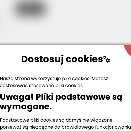
Dostosuj cookies
manufacturing
Nasza strona wykorzystuje pliki cookies. Możesz
dostosować stosowane pliki cookies.
Uwaga! Pliki podstawowe są
wymagane.
Podstawowe pliki cookies są domyślnie włączone,
ponieważ są niezbędne do prawidłowego funkcjonowania