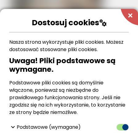
add
Dostosuj cookies
manufacturing
Nasza strona wykorzystuje pliki cookies. Możesz
dostosować stosowane pliki cookies.
Uwaga! Pliki podstawowe są
wymagane.
Podstawowe pliki cookies są domyślnie
włączone, ponieważ są niezbędne do
prawidłowego funkcjonowania strony. Jeśli nie
zgodzisz się na ich wykorzystanie, to korzystanie
ze strony będzie niemożliwe.
keyboard_arrow_down
Podstawowe (wymagane)
Przełącz