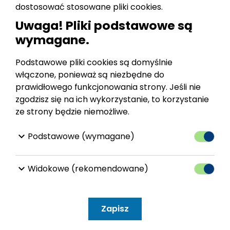
dostosować stosowane pliki cookies.
Uwaga! Pliki podstawowe są
Ornecki Jarmark na
wymagane.
Rozpoczęcie Wakacji
Podstawowe pliki cookies są domyślnie
włączone, ponieważ są niezbędne do
prawidłowego funkcjonowania strony. Jeśli nie
zgodzisz się na ich wykorzystanie, to korzystanie
ze strony będzie niemożliwe.
keyboard_arrow_down
Podstawowe (wymagane)
Przełącz
keyboard_arrow_down
Widokowe (rekomendowane)
Przełącz
Zapisz